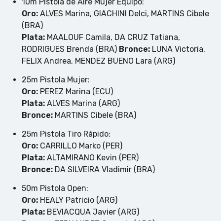
10m Pistola de Aire Mujer Equipo:
Oro:
ALVES Marina, GIACHINI Delci, MARTINS Cibele
(BRA)
Plata:
MAALOUF Camila, DA CRUZ Tatiana,
RODRIGUES Brenda (BRA)
Bronce:
LUNA Victoria,
FELIX Andrea, MENDEZ BUENO Lara (ARG)
25m Pistola Mujer:
Oro:
PEREZ Marina (ECU)
Plata:
ALVES Marina (ARG)
Bronce:
MARTINS Cibele (BRA)
25m Pistola Tiro Rápido:
Oro:
CARRILLO Marko (PER)
Plata:
ALTAMIRANO Kevin (PER)
Bronce:
DA SILVEIRA Vladimir (BRA)
50m Pistola Open:
Oro:
HEALY Patricio (ARG)
Plata:
BEVIACQUA Javier (ARG)